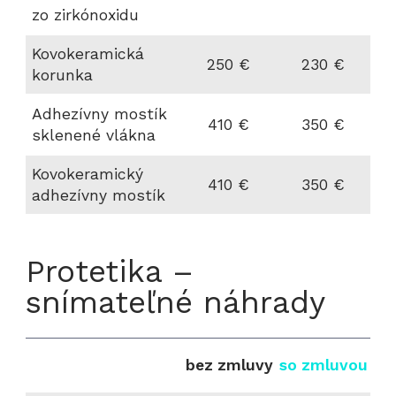
zo zirkónoxidu
Kovokeramická
250 €
230 €
korunka
Adhezívny mostík
410 €
350 €
sklenené vlákna
Kovokeramický
410 €
350 €
adhezívny mostík
Protetika –
snímateľné náhrady
bez zmluvy
so zmluvou