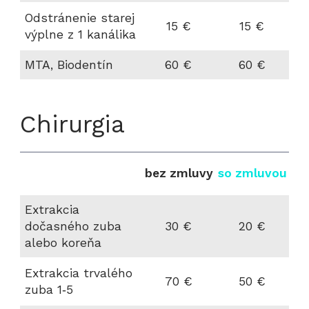
Odstránenie starej
15 €
15 €
výplne z 1 kanálika
MTA, Biodentín
60 €
60 €
Chirurgia
bez zmluvy
so zmluvou
Extrakcia
dočasného zuba
30 €
20 €
alebo koreňa
Extrakcia trvalého
70 €
50 €
zuba 1‑5