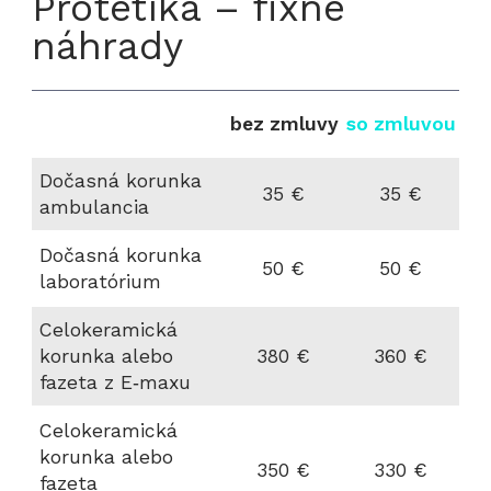
Protetika – fixné
náhrady
bez zmluvy
so zmluvou
Dočasná korunka
35 €
35 €
ambulancia
Dočasná korunka
50 €
50 €
laboratórium
Celokeramická
korunka alebo
380 €
360 €
fazeta z E‑maxu
Celokeramická
korunka alebo
350 €
330 €
fazeta