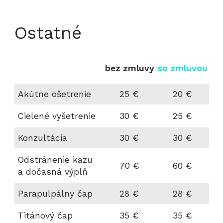
Ostatné
bez zmluvy
so zmluvou
Akútne ošetrenie
25 €
20 €
Cielené vyšetrenie
30 €
25 €
Konzultácia
30 €
30 €
Odstránenie kazu
70 €
60 €
a dočasná výplň
Parapulpálny čap
28 €
28 €
Titánový čap
35 €
35 €