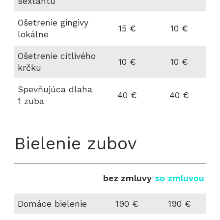
sextantu
Ošetrenie gingivy
15 €
10 €
lokálne
Ošetrenie citlivého
10 €
10 €
krčku
Spevňujúca dlaha
40 €
40 €
1 zuba
Bielenie zubov
bez zmluvy
so zmluvou
Domáce bielenie
190 €
190 €