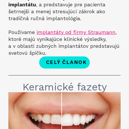
implantátu
, a predstavuje pre pacienta
šetrnejší a menej stresujúci zákrok ako
tradičná ručná implantológia.
Používame
implantáty od firmy Straumann
,
ktoré majú vynikajúce klinické výsledky,
a v oblasti zubných implantátov predstavujú
svetovú špičku.
CELÝ ČLANOK
Keramické fazety